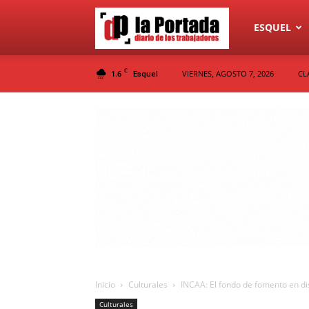
Diario
ESQUEL
C
1.6
VIERNES, AGOSTO 7, 2026
CL
Esquel
La
Portada
Inicio
Culturales
INCAA: El fondo de fomento en di
Culturales