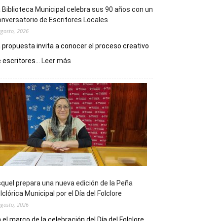
 Biblioteca Municipal celebra sus 90 años con un
nversatorio de Escritores Locales
agosto, 2026
 propuesta invita a conocer el proceso creativo
:
 escritores...
Leer más
La
Biblioteca
Municipal
celebra
sus
90
años
con
un
Conversatorio
de
quel prepara una nueva edición de la Peña
Escritores
lclórica Municipal por el Día del Folclore
Locales
agosto, 2026
 el marco de la celebración del Día del Folclore,...