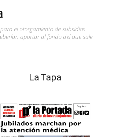
a
s para el otorgamiento de subsidios
berían aportar al fondo del que sale
La Tapa