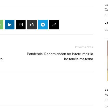
La
Co
6 
La
de
Próxima Nota
Pandemia: Recomiendan no interrumpir la
ro
lactancia materna
Es
Fo
6 
En