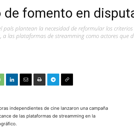
o de fomento en disput
l país plantean la necesidad de reformular los criterio
, a las plataformas de streamming como actores que de
oras independientes de cine lanzaron una campaña
lcance de las plataformas de streamming en la
gráfico.