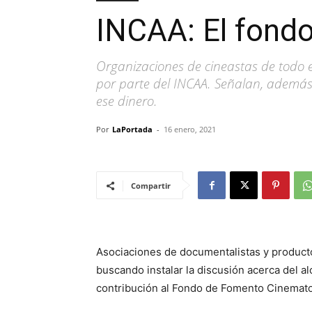
INCAA: El fond
Organizaciones de cineastas de todo e
por parte del INCAA. Señalan, además
ese dinero.
Por
LaPortada
-
16 enero, 2021
Compartir
Asociaciones de documentalistas y product
buscando instalar la discusión acerca del a
contribución al Fondo de Fomento Cinemato