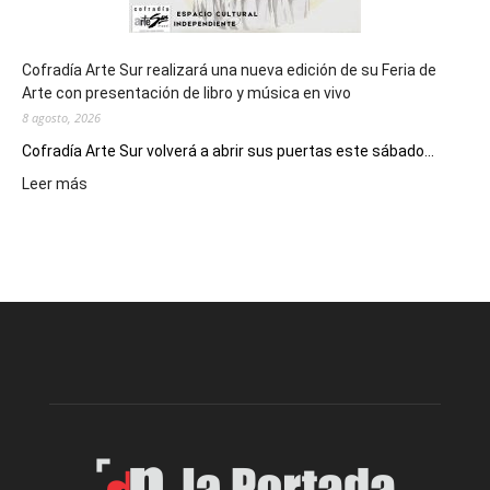
Cofradía Arte Sur realizará una nueva edición de su Feria de
Arte con presentación de libro y música en vivo
8 agosto, 2026
Cofradía Arte Sur volverá a abrir sus puertas este sábado...
:
Leer más
Cofradía
Arte
Sur
realizará
una
nueva
edición
de
su
Feria
de
Arte
con