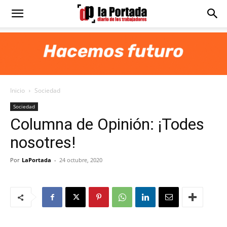
Diario
La
Inicio
Sociedad
Portada
Sociedad
Columna de Opinión: ¡Todes
nosotres!
Por
LaPortada
-
24 octubre, 2020