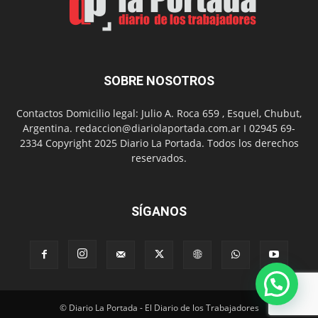
presentación
de
libro
y
música
SOBRE NOSOTROS
en
vivo
Contactos Domicilio legal: Julio A. Roca 659 , Esquel, Chubut,
Argentina. redaccion@diariolaportada.com.ar I 02945 69-
2334 Copyright 2025 Diario La Portada. Todos los derechos
reservados.
SÍGANOS
© Diario La Portada - El Diario de los Trabajadores