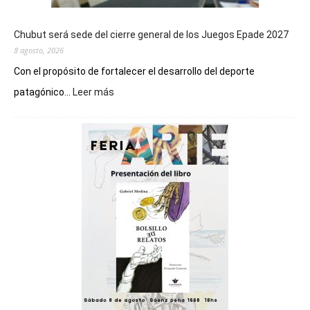
Chubut será sede del cierre general de los Juegos Epade 2027
8 agosto, 2026
Con el propósito de fortalecer el desarrollo del deporte
:
patagónico...
Leer más
Chubut
será
sede
del
cierre
general
de
los
Juegos
Epade
2027