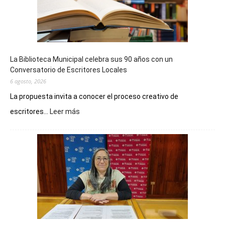
La Biblioteca Municipal celebra sus 90 años con un
Conversatorio de Escritores Locales
6 agosto, 2026
La propuesta invita a conocer el proceso creativo de
:
escritores...
Leer más
La
Biblioteca
Municipal
celebra
sus
90
años
con
un
Conversatorio