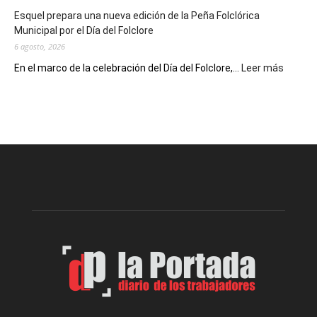
de
Esquel prepara una nueva edición de la Peña Folclórica
Escritores
Municipal por el Día del Folclore
Locales
6 agosto, 2026
:
En el marco de la celebración del Día del Folclore,...
Leer más
Esquel
prepar
una
nueva
edición
de
la
Peña
Folclór
Municip
por
el
Día
del
Folclor