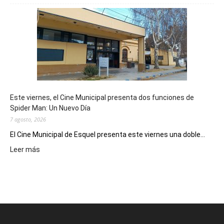
mostró
su
potencial
como
destino
de
reuniones
y
eventos
Este viernes, el Cine Municipal presenta dos funciones de
deportivos
Spider Man: Un Nuevo Día
7 agosto, 2026
El Cine Municipal de Esquel presenta este viernes una doble...
:
Leer más
Este
viernes,
el
Cine
Municipal
presenta
dos