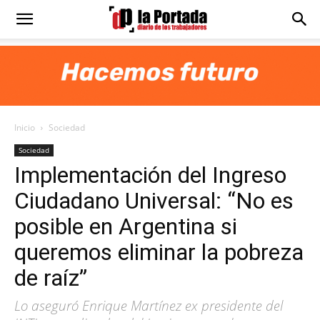
Diario
La
Inicio
Sociedad
Portada
Sociedad
Implementación del Ingreso
Ciudadano Universal: “No es
posible en Argentina si
queremos eliminar la pobreza
de raíz”
Lo aseguró Enrique Martínez ex presidente del