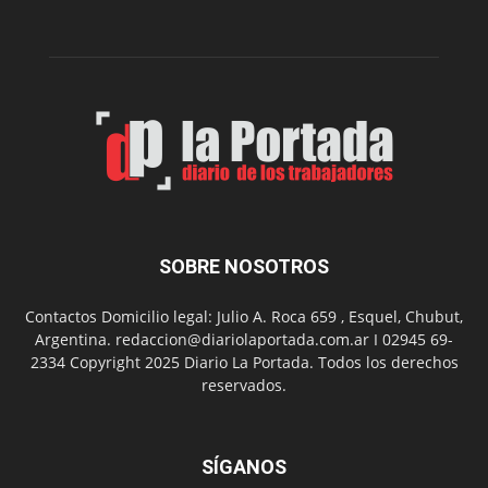
funciones
de
Spider
Man:
Un
Nuevo
Día
SOBRE NOSOTROS
Contactos Domicilio legal: Julio A. Roca 659 , Esquel, Chubut,
Argentina. redaccion@diariolaportada.com.ar I 02945 69-
2334 Copyright 2025 Diario La Portada. Todos los derechos
reservados.
SÍGANOS