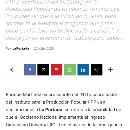
INTI y coordinador del Instituto para la
Producción Popular quien además remarcó que
“no puede ser que a la mitad de la gente, para
sacarla de la pobreza, le tengamos que poner
plata en el bolsillo sin pedirle nada a cambio”. Y
abogó por un programa de “trabajo para todos”.
Por
LaPortada
-
20 julio, 2020
Enrique Martínez ex presidente del INTI y coordinador
del Instituto para la Producción Popular (IPP), en
declaraciones a
La Portada
, se refirió a la posibilidad de
que el Gobierno Nacional implemente el Ingreso
Ciudadano Universal (ICU) en el marco de la emergencia