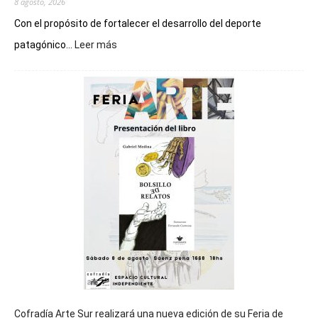
8 agosto, 2026
Con el propósito de fortalecer el desarrollo del deporte
:
patagónico...
Leer más
Chubut
será
sede
del
cierre
general
de
los
Juegos
Epade
2027
Cofradía Arte Sur realizará una nueva edición de su Feria de