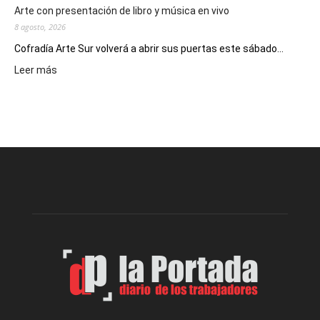
Arte con presentación de libro y música en vivo
8 agosto, 2026
Cofradía Arte Sur volverá a abrir sus puertas este sábado...
:
Leer más
Cofradía
Arte
Sur
realizará
una
nueva
edición
de
su
Feria
de
Arte
con
presentación
de
libro