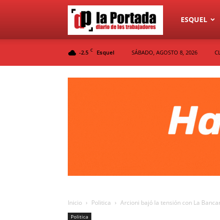
Diario
ESQUEL
C
-2.5
SÁBADO, AGOSTO 8, 2026
C
Esquel
La
Portada
Inicio
Politica
Arcioni bajó la tensión con La Bancari
Politica