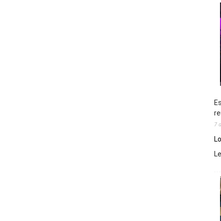
Es
re
7 
Lo
L