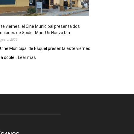
de
reuniones
y
eventos
te viernes, el Cine Municipal presenta dos
deportivos
nciones de Spider Man: Un Nuevo Día
agosto, 2026
 Cine Municipal de Esquel presenta este viernes
:
a doble...
Leer más
Este
viernes,
el
Cine
Municipal
presenta
dos
funciones
de
Spider
Man:
Un