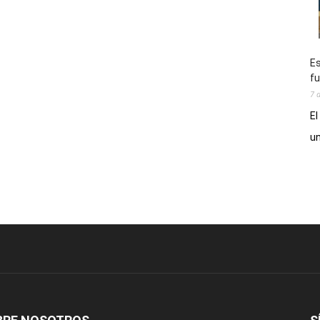
Es
fu
7 
El
un