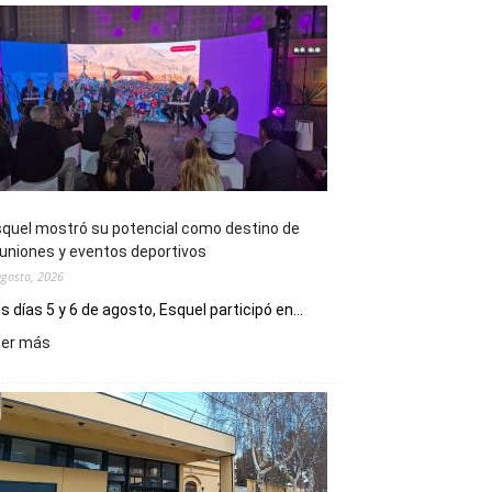
quel mostró su potencial como destino de
uniones y eventos deportivos
agosto, 2026
s días 5 y 6 de agosto, Esquel participó en...
:
eer más
Esquel
mostró
su
potencial
como
destino