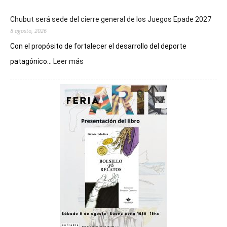
Chubut será sede del cierre general de los Juegos Epade 2027
8 agosto, 2026
Con el propósito de fortalecer el desarrollo del deporte
:
patagónico...
Leer más
Chubut
será
sede
del
cierre
general
de
los
Juegos
Epade
2027