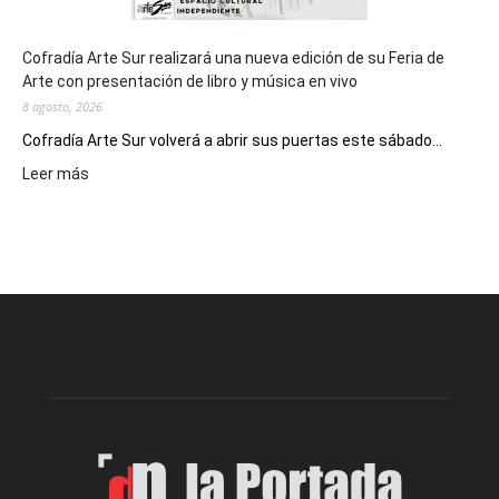
Cofradía Arte Sur realizará una nueva edición de su Feria de
Arte con presentación de libro y música en vivo
8 agosto, 2026
Cofradía Arte Sur volverá a abrir sus puertas este sábado...
:
Leer más
Cofradía
Arte
Sur
realizará
una
nueva
edición
de
su
Feria
de
Arte
con