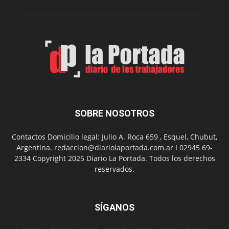
su
Feria
de
Arte
con
presentación
de
libro
y
música
SOBRE NOSOTROS
en
vivo
Contactos Domicilio legal: Julio A. Roca 659 , Esquel, Chubut,
Argentina. redaccion@diariolaportada.com.ar I 02945 69-
2334 Copyright 2025 Diario La Portada. Todos los derechos
reservados.
SÍGANOS