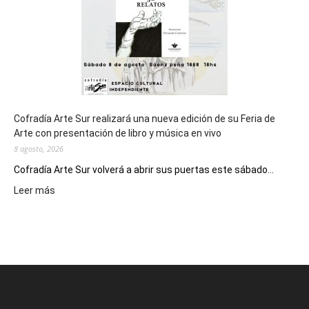
Epade
2027
Cofradía Arte Sur realizará una nueva edición de su Feria de
Arte con presentación de libro y música en vivo
8 agosto, 2026
Cofradía Arte Sur volverá a abrir sus puertas este sábado...
:
Leer más
Cofradía
Arte
Sur
realizará
una
nueva
edición
de