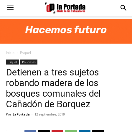
Diario
La
Inicio
Esquel
Portada
Esquel
Policiales
Detienen a tres sujetos
robando madera de los
bosques comunales del
Cañadón de Borquez
Por
LaPortada
-
12 septiembre, 2019