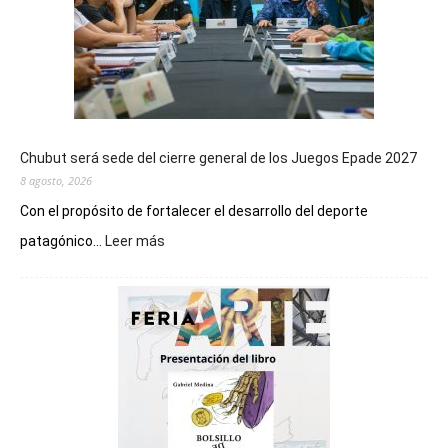
Chubut será sede del cierre general de los Juegos Epade 2027
8 agosto, 2026
Con el propósito de fortalecer el desarrollo del deporte
:
patagónico...
Leer más
Chubut
será
sede
del
cierre
general
de
los
Juegos