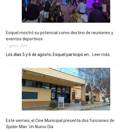
Esquel mostró su potencial como destino de reuniones y
eventos deportivos
7 agosto, 2026
:
Los días 5 y 6 de agosto, Esquel participó en...
Leer más
Esquel
mostró
su
potencial
como
destino
de
reuniones
y
eventos
Este viernes, el Cine Municipal presenta dos funciones de
deportivos
Spider Man: Un Nuevo Día