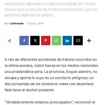
alcoholemia registrados en distintas ciudades del Chubut.
Sostuvo que la solución de fondo es la educación y que las
sanciones deberían ser severas.
Por
LaPortada
-
27 julio, 2019
A raíz de diferentes accidentes de tránsito ocurridos en
la última semana, cobró fuerza en los medios nacionales
una problemática seria. La provincia, Esquel adentro, no
escapa y aporta lo suyo en un concierto peligroso: un
alto porcentaje de los siniestros viales con desenlace
fatal tiene al alcohol presente.
“Verdaderamente estamos preocupados”, reconoció el