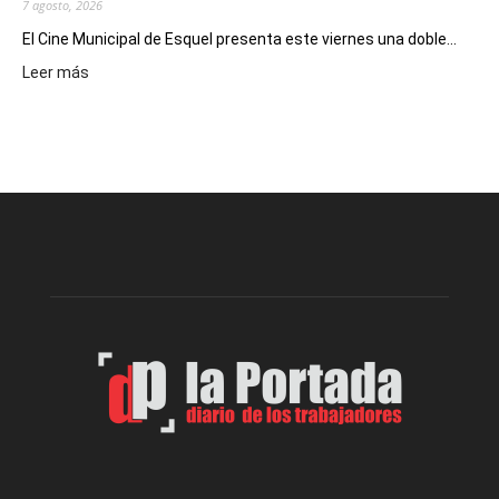
7 agosto, 2026
El Cine Municipal de Esquel presenta este viernes una doble...
:
Leer más
Este
viernes,
el
Cine
Municipal
presenta
dos
funciones
de
Spider
Man:
Un
Nuevo
Día