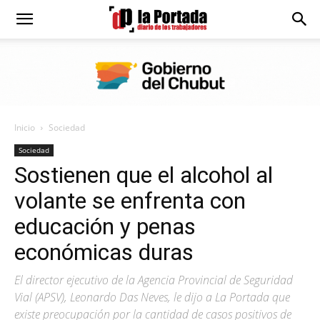
Diario
La
Inicio
Sociedad
Portada
Sociedad
Sostienen que el alcohol al
volante se enfrenta con
educación y penas
económicas duras
El director ejecutivo de la Agencia Provincial de Seguridad
Vial (APSV), Leonardo Das Neves, le dijo a La Portada que
existe preocupación por la cantidad de casos positivos de