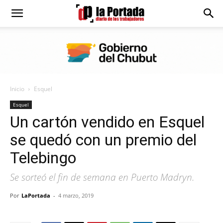
Diario
La
Inicio
Esquel
Portada
Esquel
Un cartón vendido en Esquel
se quedó con un premio del
Telebingo
Se sorteó el fin de semana en Puerto Madryn.
Por
LaPortada
-
4 marzo, 2019