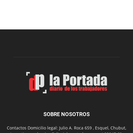
Recuerdan
las
recomendaciones
para
prevenir
intoxicaciones
por
monóxido
de
carbono
SOBRE NOSOTROS
Contactos Domicilio legal: Julio A. Roca 659 , Esquel, Chubut,