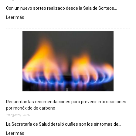
Con un nuevo sorteo realizado desde la Sala de Sorteos...
:
Leer más
El
Telebingo
Chubutense
repartió
premios
millonarios
en
toda
la
provincia
Recuerdan las recomendaciones para prevenir intoxicaciones
por monóxido de carbono
10 agosto, 2026
La Secretaría de Salud detalló cuáles son los síntomas de...
:
Leer más