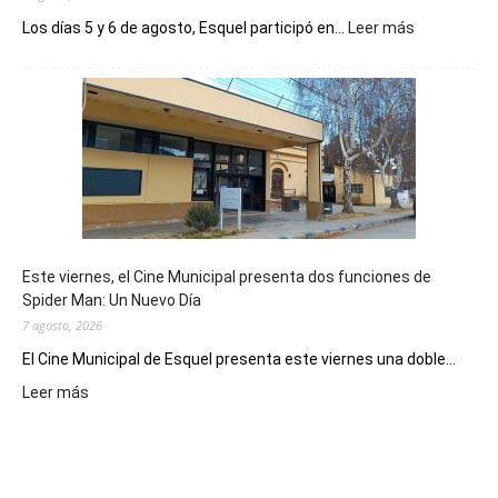
:
Los días 5 y 6 de agosto, Esquel participó en...
Leer más
Esquel
mostró
su
potencial
como
destino
de
reuniones
y
eventos
Este viernes, el Cine Municipal presenta dos funciones de
deportivos
Spider Man: Un Nuevo Día
7 agosto, 2026
El Cine Municipal de Esquel presenta este viernes una doble...
:
Leer más
Este
viernes,
el
Cine