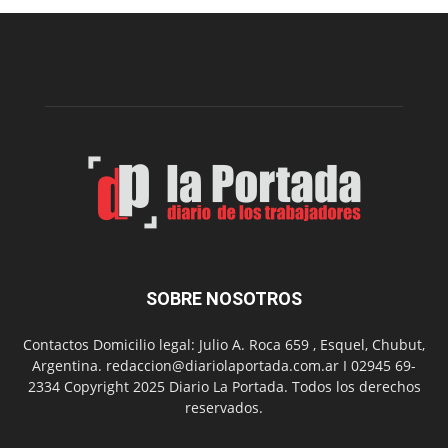
Municipal
presenta
dos
funciones
de
Spider
Man:
Un
Nuevo
Día
SOBRE NOSOTROS
Contactos Domicilio legal: Julio A. Roca 659 , Esquel, Chubut,
Argentina. redaccion@diariolaportada.com.ar I 02945 69-
2334 Copyright 2025 Diario La Portada. Todos los derechos
reservados.