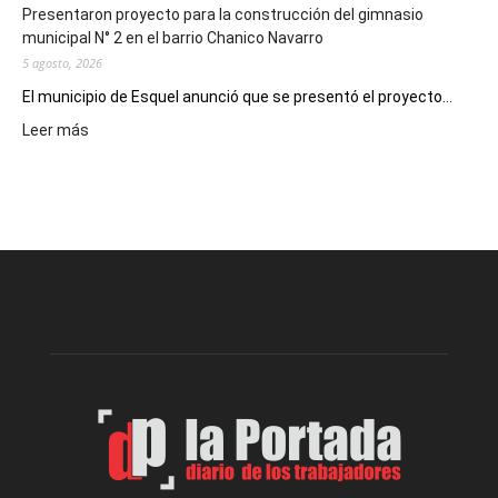
Presentaron proyecto para la construcción del gimnasio
municipal N° 2 en el barrio Chanico Navarro
5 agosto, 2026
El municipio de Esquel anunció que se presentó el proyecto...
:
Leer más
Presentaron
proyecto
para
la
construcción
del
gimnasio
municipal
N°
2
en
el
barrio
Chanico
Navarro