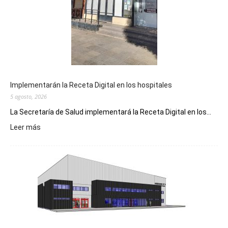
Implementarán la Receta Digital en los hospitales
5 agosto, 2026
La Secretaría de Salud implementará la Receta Digital en los...
:
Leer más
Implementarán
la
Receta
Digital
en
los
hospitales