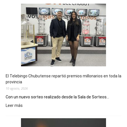
El Telebingo Chubutense repartió premios millonarios en toda la
provincia
10 agosto, 2026
Con un nuevo sorteo realizado desde la Sala de Sorteos...
:
Leer más
El
Telebingo
Chubutense