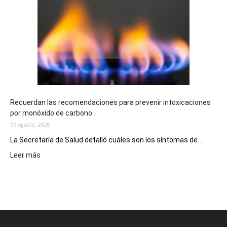
repartió
premios
millonarios
en
toda
la
provincia
Recuerdan las recomendaciones para prevenir intoxicaciones
por monóxido de carbono
10 agosto, 2026
La Secretaría de Salud detalló cuáles son los síntomas de...
:
Leer más
Recuerdan
las
recomendaciones
para
prevenir
intoxicaciones