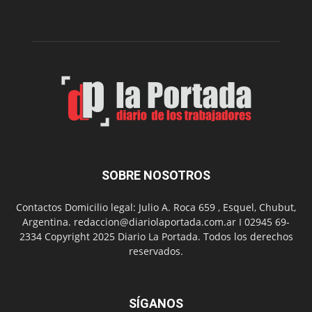
por
monóxido
de
carbono
SOBRE NOSOTROS
Contactos Domicilio legal: Julio A. Roca 659 , Esquel, Chubut,
Argentina. redaccion@diariolaportada.com.ar I 02945 69-
2334 Copyright 2025 Diario La Portada. Todos los derechos
reservados.
SÍGANOS