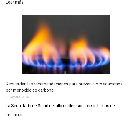
:
Leer más
El
Telebingo
Chubutense
repartió
premios
millonarios
en
toda
la
provincia
Recuerdan las recomendaciones para prevenir intoxicaciones
por monóxido de carbono
10 agosto, 2026
La Secretaría de Salud detalló cuáles son los síntomas de...
:
Leer más
Recuerdan
las