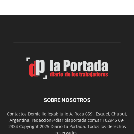
recomendaciones
para
prevenir
intoxicaciones
por
monóxido
de
carbono
SOBRE NOSOTROS
Contactos Domicilio legal: Julio A. Roca 659 , Esquel, Chubut,
Argentina. redaccion@diariolaportada.com.ar I 02945 69-
2334 Copyright 2025 Diario La Portada. Todos los derechos
reservados.