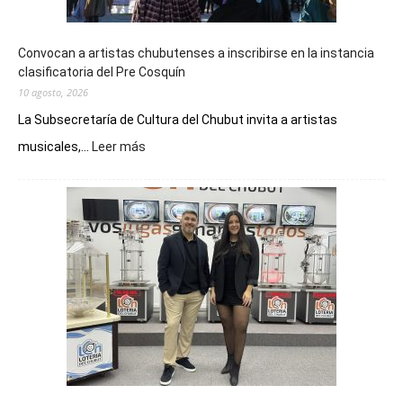
Convocan a artistas chubutenses a inscribirse en la instancia
clasificatoria del Pre Cosquín
10 agosto, 2026
La Subsecretaría de Cultura del Chubut invita a artistas
:
musicales,...
Leer más
Convocan
a
artistas
chubutenses
a
inscribirse
en
la
instancia
clasificatoria
del
Pre
Cosquín