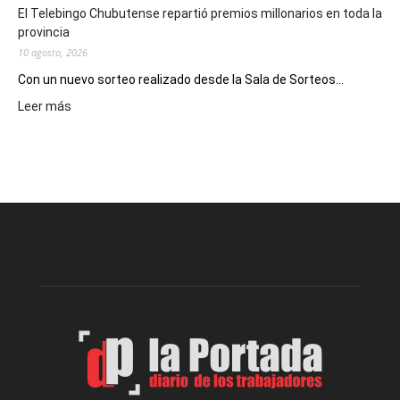
El Telebingo Chubutense repartió premios millonarios en toda la
provincia
10 agosto, 2026
Con un nuevo sorteo realizado desde la Sala de Sorteos...
:
Leer más
El
Telebingo
Chubutense
repartió
premios
millonarios
en
toda
la
provincia