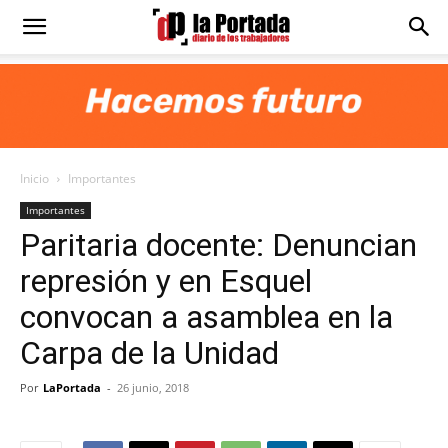
Diario
La
Inicio
Importantes
Portada
Importantes
Paritaria docente: Denuncian
represión y en Esquel
convocan a asamblea en la
Carpa de la Unidad
Por
LaPortada
-
26 junio, 2018