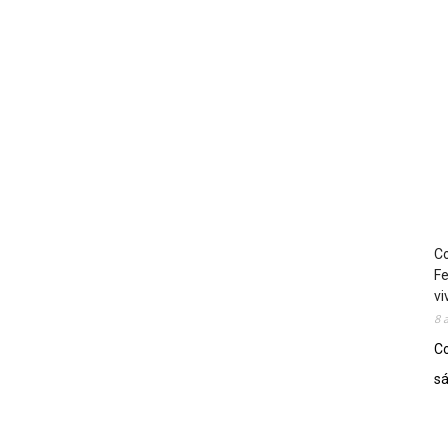
Co
Fe
vi
8 
Co
sá