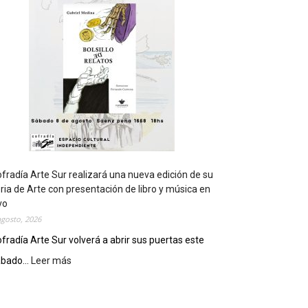
t
s
e
r
á
s
e
d
e
d
e
l
c
fradía Arte Sur realizará una nueva edición de su
i
ria de Arte con presentación de libro y música en
e
vo
r
agosto, 2026
r
fradía Arte Sur volverá a abrir sus puertas este
e
bado...
Leer más
:
g
C
e
o
n
f
e