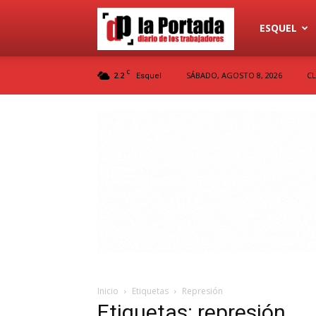
Diario
ESQUEL
C
2.2
SÁBADO, AGOSTO 8, 2026
CL
Esquel
La
Portada
Inicio
Etiquetas
Represión
Etiquetas: represión