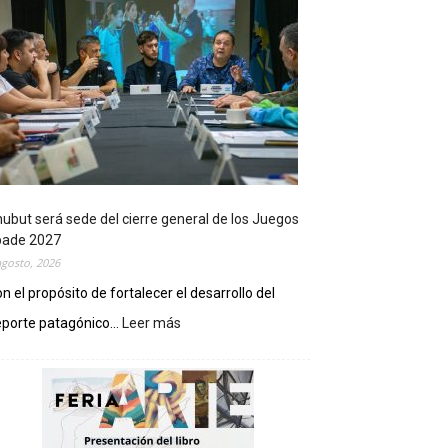
ubut será sede del cierre general de los Juegos
pade 2027
agosto, 2026
n el propósito de fortalecer el desarrollo del
porte patagónico...
Leer más
:
C
h
u
b
u