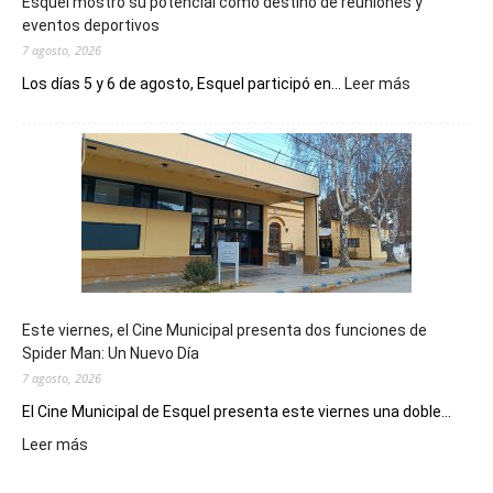
Esquel mostró su potencial como destino de reuniones y
eventos deportivos
7 agosto, 2026
:
Los días 5 y 6 de agosto, Esquel participó en...
Leer más
Esquel
mostró
su
potencial
como
destino
de
reuniones
y
eventos
Este viernes, el Cine Municipal presenta dos funciones de
deportivos
Spider Man: Un Nuevo Día
7 agosto, 2026
El Cine Municipal de Esquel presenta este viernes una doble...
:
Leer más
Este
viernes,