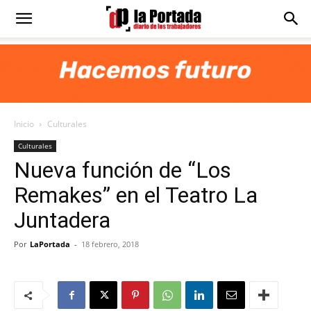
Diario
La
Inicio
Culturales
Portada
Culturales
Nueva función de “Los
Remakes” en el Teatro La
Juntadera
Por
LaPortada
-
18 febrero, 2018