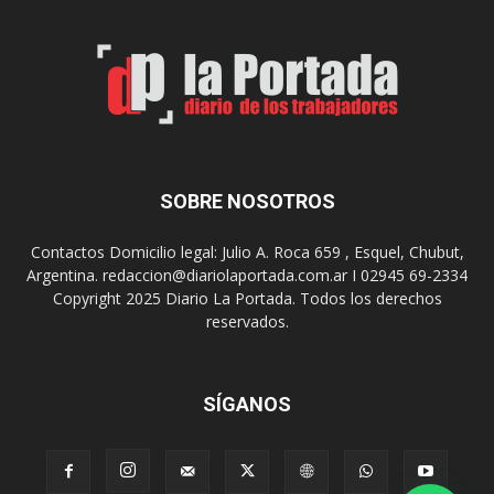
t
o
e
s
S
J
u
u
r
e
r
g
e
o
a
s
SOBRE NOSOTROS
l
E
i
p
Contactos Domicilio legal: Julio A. Roca 659 , Esquel, Chubut,
z
a
Argentina. redaccion@diariolaportada.com.ar I 02945 69-2334
a
d
Copyright 2025 Diario La Portada. Todos los derechos
r
e
reservados.
á
2
u
0
n
2
a
7
SÍGANOS
n
u
e
v