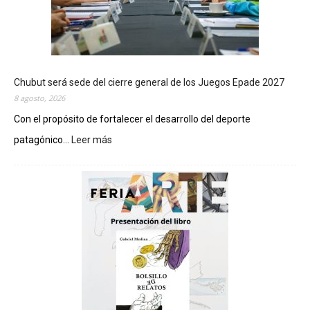
Chubut será sede del cierre general de los Juegos Epade 2027
8 agosto, 2026
Con el propósito de fortalecer el desarrollo del deporte
patagónico...
Leer más
:
C
h
u
b
u
t
s
e
r
á
s