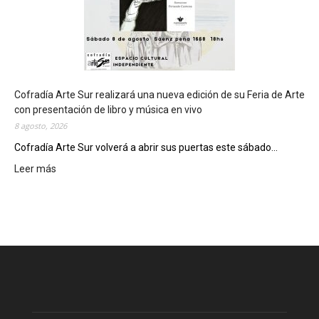
e
d
e
d
e
l
c
Cofradía Arte Sur realizará una nueva edición de su Feria de Arte
i
con presentación de libro y música en vivo
e
8 agosto, 2026
r
Cofradía Arte Sur volverá a abrir sus puertas este sábado...
r
Leer más
:
e
C
g
o
e
f
n
r
e
a
r
d
a
í
l
a
d
A
e
r
l