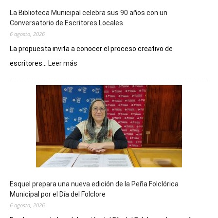
La Biblioteca Municipal celebra sus 90 años con un
Conversatorio de Escritores Locales
6 agosto, 2026
La propuesta invita a conocer el proceso creativo de
:
escritores...
Leer más
La
Biblioteca
Municipal
celebra
sus
90
años
con
un
Conversatorio
de
Esquel prepara una nueva edición de la Peña Folclórica
Escritores
Municipal por el Día del Folclore
Locales
6 agosto, 2026