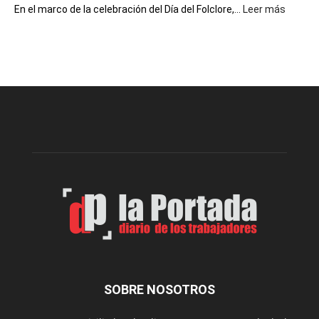
:
En el marco de la celebración del Día del Folclore,...
Leer más
Esquel
prepar
una
nueva
edición
de
la
Peña
Folclór
Municip
por
el
Día
del
Folclor
SOBRE NOSOTROS