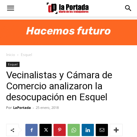
Diario
La
Inicio
Esquel
Portada
Esquel
Vecinalistas y Cámara de
Comercio analizaron la
desocupación en Esquel
Por
LaPortada
-
25 enero, 2018