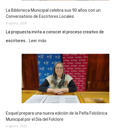
La Biblioteca Municipal celebra sus 90 años con un
Conversatorio de Escritores Locales
6 agosto, 2026
La propuesta invita a conocer el proceso creativo de
:
escritores...
Leer más
La
Biblioteca
Municipal
celebra
sus
90
años
con
un
Conversatorio
de
Esquel prepara una nueva edición de la Peña Folclórica
Escritores
Municipal por el Día del Folclore
Locales
6 agosto, 2026