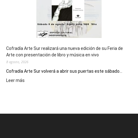
2027
Cofradía Arte Sur realizará una nueva edición de su Feria de
Arte con presentación de libro y música en vivo
8 agosto, 2026
Cofradía Arte Sur volverá a abrir sus puertas este sábado...
:
Leer más
Cofradía
Arte
Sur
realizará
una
nueva
edición
de