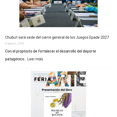
Chubut será sede del cierre general de los Juegos Epade 2027
8 agosto, 2026
Con el propósito de fortalecer el desarrollo del deporte
:
patagónico...
Leer más
Chubut
será
sede
del
cierre
general
de
los
Juegos
Epade