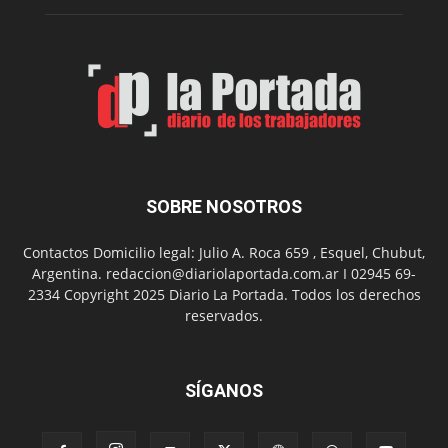
su
Feria
de
Arte
con
presentación
de
libro
y
música
SOBRE NOSOTROS
en
vivo
Contactos Domicilio legal: Julio A. Roca 659 , Esquel, Chubut,
Argentina. redaccion@diariolaportada.com.ar I 02945 69-
2334 Copyright 2025 Diario La Portada. Todos los derechos
reservados.
SÍGANOS