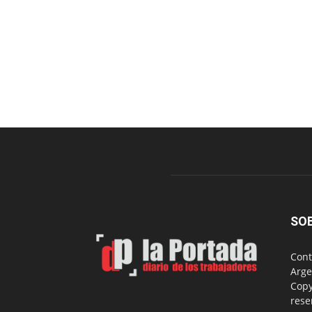
SO
Cont
Arge
Copy
rese