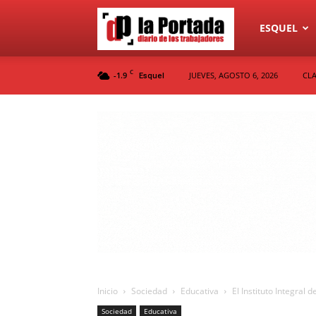
Diario
ESQUEL
C
-1.9
JUEVES, AGOSTO 6, 2026
CLA
Esquel
La
Portada
Inicio
Sociedad
Educativa
El Instituto Integral 
Sociedad
Educativa