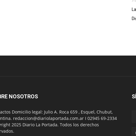
5 
La
Di
BRE NOSOTROS
S
actos Domicilio legal: Julio A. Roca 659 , Esquel, Chubut,
ntina. redaccion@diariolaportada.com.ar I 02945 69-2334
right 2025 Diario La Portada. Todos los derechos
rvados.