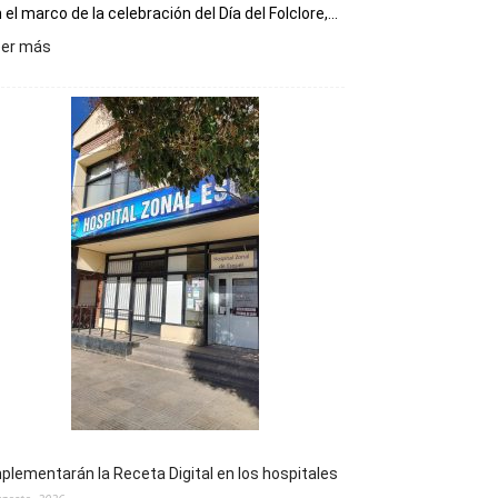
 el marco de la celebración del Día del Folclore,...
:
eer más
Esquel
prepara
una
nueva
edición
de
la
Peña
Folclórica
Municipal
por
el
Día
del
Folclore
plementarán la Receta Digital en los hospitales