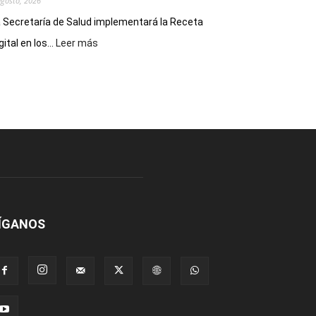
agosto, 2026
 Secretaría de Salud implementará la Receta
:
gital en los...
Leer más
Implementarán
la
Receta
Digital
en
los
hospitales
ÍGANOS