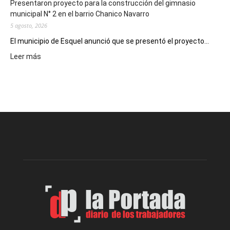
Presentaron proyecto para la construcción del gimnasio
municipal N° 2 en el barrio Chanico Navarro
5 agosto, 2026
El municipio de Esquel anunció que se presentó el proyecto...
:
Leer más
Presentaron
proyecto
para
la
construcción
del
gimnasio
municipal
N°
2
en
el
barrio
Chanico
Navarro