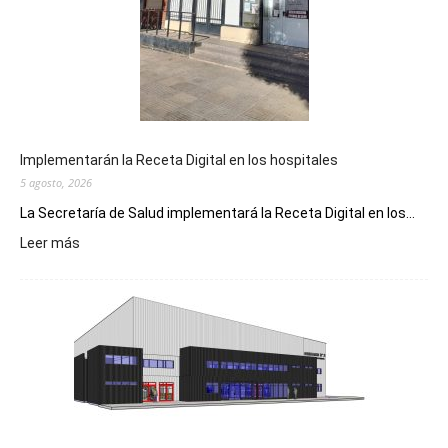
Implementarán la Receta Digital en los hospitales
5 agosto, 2026
La Secretaría de Salud implementará la Receta Digital en los...
:
Leer más
Implementarán
la
Receta
Digital
en
los
hospitales