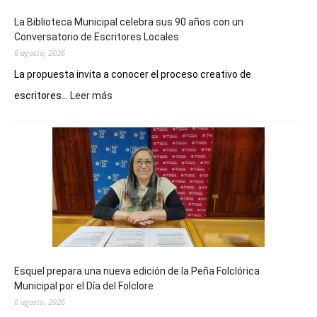
La Biblioteca Municipal celebra sus 90 años con un
Conversatorio de Escritores Locales
6 agosto, 2026
La propuesta invita a conocer el proceso creativo de
:
escritores...
Leer más
La
Biblioteca
Municipal
celebra
sus
90
años
con
un
Conversatorio
de
Esquel prepara una nueva edición de la Peña Folclórica
Escritores
Municipal por el Día del Folclore
Locales
6 agosto, 2026