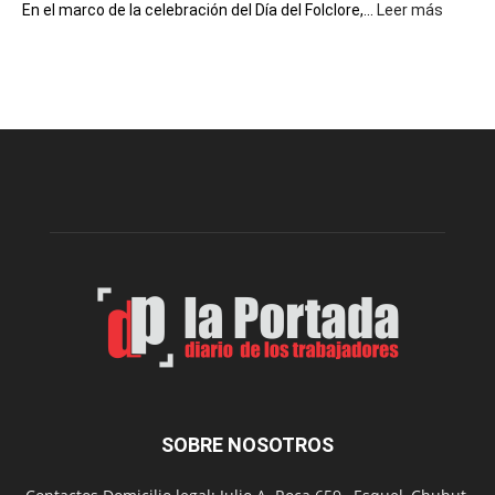
:
En el marco de la celebración del Día del Folclore,...
Leer más
Esquel
prepar
una
nueva
edición
de
la
Peña
Folclór
Municip
por
el
Día
del
Folclor
SOBRE NOSOTROS