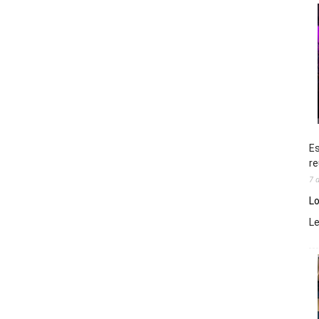
Es
re
7 
Lo
L