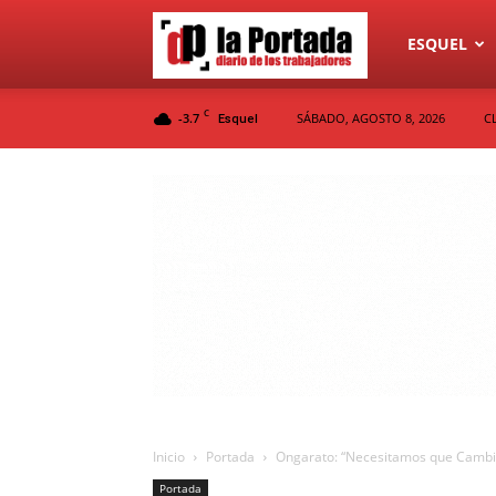
Diario
ESQUEL
C
-3.7
SÁBADO, AGOSTO 8, 2026
C
Esquel
La
Portada
Inicio
Portada
Ongarato: “Necesitamos que Cambi
Portada