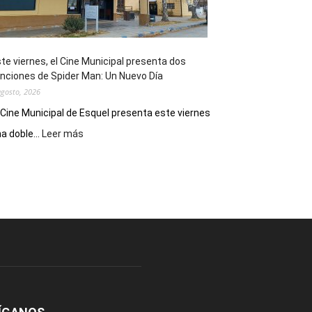
de
reuniones
y
eventos
te viernes, el Cine Municipal presenta dos
deportivos
nciones de Spider Man: Un Nuevo Día
agosto, 2026
 Cine Municipal de Esquel presenta este viernes
:
a doble...
Leer más
Este
viernes,
el
Cine
Municipal
presenta
dos
funciones
de
Spider
Man:
Un