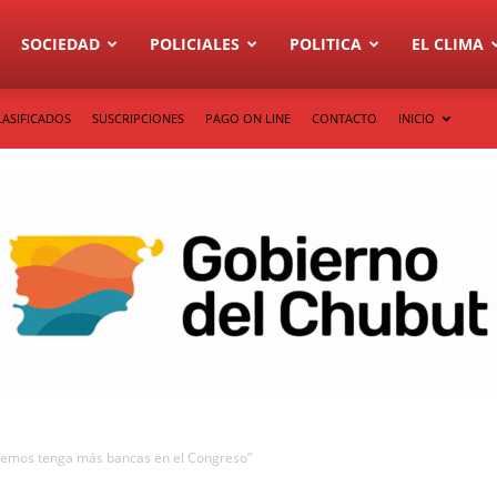
SOCIEDAD
POLICIALES
POLITICA
EL CLIMA
LASIFICADOS
SUSCRIPCIONES
PAGO ON LINE
CONTACTO
INICIO
emos tenga más bancas en el Congreso”