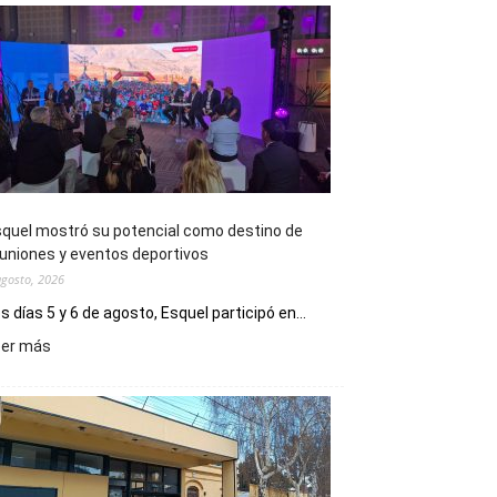
quel mostró su potencial como destino de
uniones y eventos deportivos
agosto, 2026
s días 5 y 6 de agosto, Esquel participó en...
:
eer más
Esquel
mostró
su
potencial
como
destino