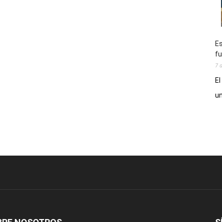
Es
fu
7 
El
un