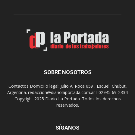
i
f
p
u
a
n
l
c
p
i
r
o
e
n
s
a
e
r
n
e
t
l
SOBRE NOSOTROS
a
m
d
e
Contactos Domicilio legal: Julio A. Roca 659 , Esquel, Chubut,
o
r
Argentina. redaccion@diariolaportada.com.ar I 02945 69-2334
s
e
Copyright 2025 Diario La Portada. Todos los derechos
f
n
u
reservados.
d
n
e
c
r
i
o
SÍGANOS
o
d