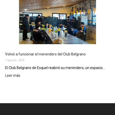
t
e
v
i
e
r
n
e
s
,
Volvió a funcionar el merendero del Club Belgrano
e
7 agosto, 2026
l
El Club Belgrano de Esquel reabrió su merendero, un espacio...
C
i
Leer más
:
n
V
e
o
M
l
u
v
n
i
i
ó
c
a