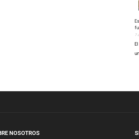
Es
fu
7 
El
un
BRE NOSOTROS
S