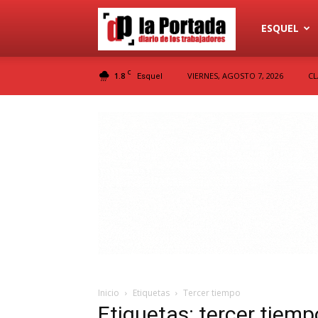
Diario
ESQUEL
C
1.8
VIERNES, AGOSTO 7, 2026
CL
Esquel
La
Portada
Inicio
Etiquetas
Tercer tiempo
Etiquetas: tercer tiemp