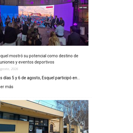
quel mostró su potencial como destino de
uniones y eventos deportivos
agosto, 2026
s días 5 y 6 de agosto, Esquel participó en...
eer más
:
E
s
q
u
e
l
m