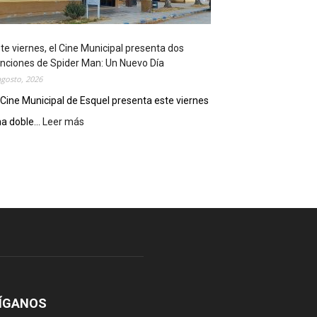
o
s
t
te viernes, el Cine Municipal presenta dos
r
nciones de Spider Man: Un Nuevo Día
ó
agosto, 2026
s
u
 Cine Municipal de Esquel presenta este viernes
p
a doble...
Leer más
:
o
E
t
s
e
t
n
e
c
v
i
i
a
e
l
r
c
n
o
e
m
s
o
,
ÍGANOS
d
e