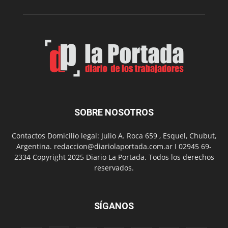
su
Feria
de
Arte
con
presentación
de
libro
y
música
SOBRE NOSOTROS
en
vivo
Contactos Domicilio legal: Julio A. Roca 659 , Esquel, Chubut,
Argentina. redaccion@diariolaportada.com.ar I 02945 69-
2334 Copyright 2025 Diario La Portada. Todos los derechos
reservados.
SÍGANOS