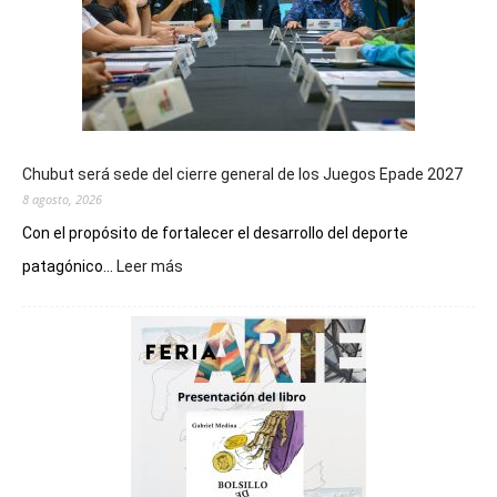
Chubut será sede del cierre general de los Juegos Epade 2027
8 agosto, 2026
Con el propósito de fortalecer el desarrollo del deporte
:
patagónico...
Leer más
Chubut
será
sede
del
cierre
general
de
los
Juegos