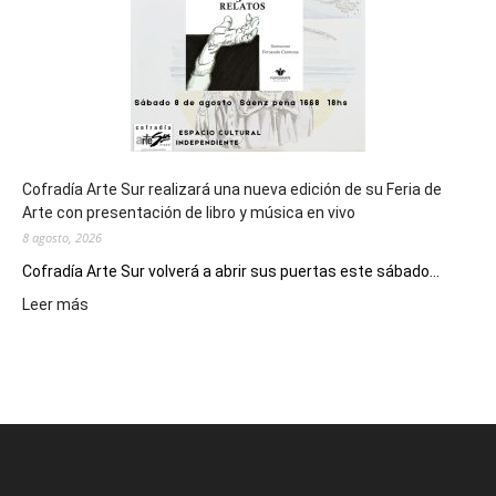
Epade
2027
Cofradía Arte Sur realizará una nueva edición de su Feria de
Arte con presentación de libro y música en vivo
8 agosto, 2026
Cofradía Arte Sur volverá a abrir sus puertas este sábado...
:
Leer más
Cofradía
Arte
Sur
realizará
una
nueva
edición
de