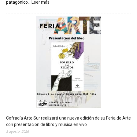
patagónico...
Leer más
:
C
h
u
b
u
t
s
e
r
á
s
e
d
e
d
e
l
c
Cofradía Arte Sur realizará una nueva edición de su Feria de Arte
i
con presentación de libro y música en vivo
e
8 agosto, 2026