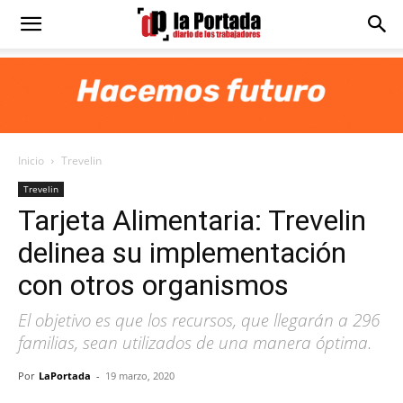
Diario
La
Inicio
Trevelin
Portada
Trevelin
Tarjeta Alimentaria: Trevelin
delinea su implementación
con otros organismos
El objetivo es que los recursos, que llegarán a 296
familias, sean utilizados de una manera óptima.
Por
LaPortada
-
19 marzo, 2020