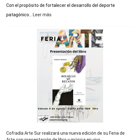
Con el propósito de fortalecer el desarrollo del deporte
:
patagónico...
Leer más
Chubut
será
sede
del
cierre
general
de
los
Juegos
Epade
2027
Cofradía Arte Sur realizará una nueva edición de su Feria de
Arte con presentación de libro y música en vivo