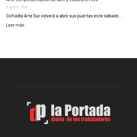
8 agosto, 2026
Cofradía Arte Sur volverá a abrir sus puertas este sábado...
:
Leer más
Cofradía
Arte
Sur
realizará
una
nueva
edición
de
su
Feria
de
Arte
con
presentación
de
libro
y