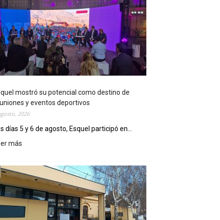
quel mostró su potencial como destino de
uniones y eventos deportivos
agosto, 2026
s días 5 y 6 de agosto, Esquel participó en...
eer más
:
E
s
q
u
e
l
m