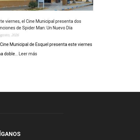
o
s
t
te viernes, el Cine Municipal presenta dos
r
nciones de Spider Man: Un Nuevo Día
ó
agosto, 2026
s
u
 Cine Municipal de Esquel presenta este viernes
p
a doble...
Leer más
:
o
E
t
s
e
t
n
e
c
v
i
i
a
e
l
r
c
n
o
e
m
s
o
,
ÍGANOS
d
e