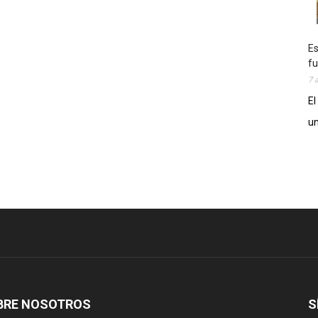
Es
fu
7 
El
un
BRE NOSOTROS
S