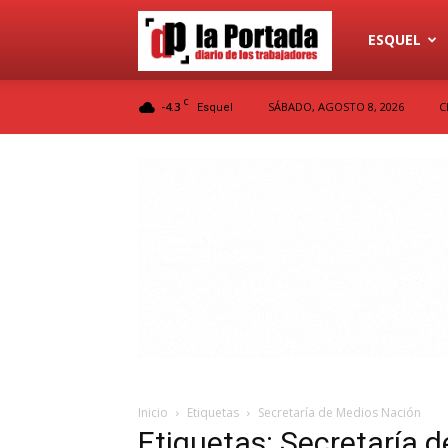
Diario
ESQUEL
C
-4.3
SÁBADO, AGOSTO 8, 2026
C
Esquel
La
Portada
Inicio
Etiquetas
Secretaría de Medios Nación
Etiquetas: Secretaría 