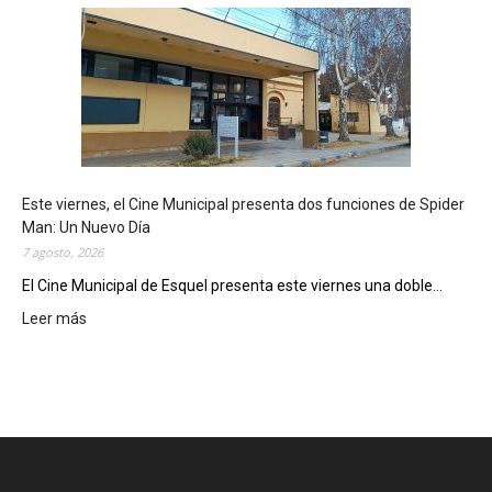
s
q
u
e
l
m
o
s
t
Este viernes, el Cine Municipal presenta dos funciones de Spider
r
Man: Un Nuevo Día
ó
7 agosto, 2026
s
u
El Cine Municipal de Esquel presenta este viernes una doble...
p
Leer más
:
o
E
t
s
e
t
n
e
c
v
i
i
a
e
l