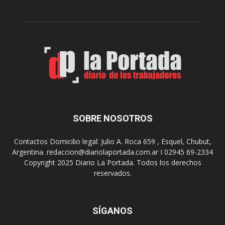
r
c
n
o
e
m
s
o
,
d
e
e
l
s
C
t
i
i
n
n
e
o
SOBRE NOSOTROS
M
d
u
e
Contactos Domicilio legal: Julio A. Roca 659 , Esquel, Chubut,
n
r
Argentina. redaccion@diariolaportada.com.ar I 02945 69-2334
i
e
Copyright 2025 Diario La Portada. Todos los derechos
c
u
reservados.
i
n
p
i
a
o
l
SÍGANOS
n
p
e