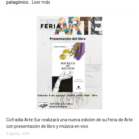
patagónico...
Leer más
:
C
h
u
b
u
t
s
e
r
á
s
e
d
e
d
e
l
c
Cofradía Arte Sur realizará una nueva edición de su Feria de Arte
i
con presentación de libro y música en vivo
e
8 agosto, 2026