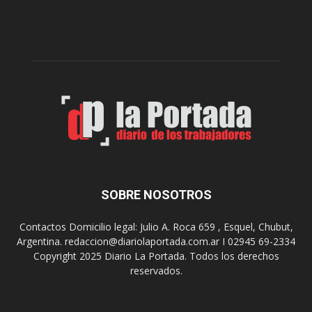
l
l
c
p
e
r
l
e
e
p
b
a
r
r
a
a
s
u
u
n
s
a
9
n
0
u
SOBRE NOSOTROS
a
e
ñ
v
o
Contactos Domicilio legal: Julio A. Roca 659 , Esquel, Chubut,
a
s
Argentina. redaccion@diariolaportada.com.ar I 02945 69-2334
e
c
Copyright 2025 Diario La Portada. Todos los derechos
d
o
reservados.
i
n
c
u
i
n