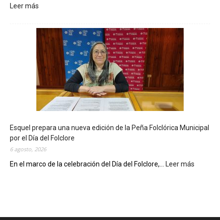
Leer más
:
L
a
B
i
b
l
i
o
t
e
c
Esquel prepara una nueva edición de la Peña Folclórica Municipal
a
por el Día del Folclore
M
6 agosto, 2026
u
n
En el marco de la celebración del Día del Folclore,...
Leer más
:
i
E
c
s
i
q
p
u
a
e