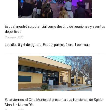
Esquel mostró su potencial como destino de reuniones y eventos
deportivos
7 agosto, 2026
Los días 5 y 6 de agosto, Esquel participó en...
Leer más
:
E
s
q
u
e
l
m
o
s
t
Este viernes, el Cine Municipal presenta dos funciones de Spider
r
Man: Un Nuevo Día
ó