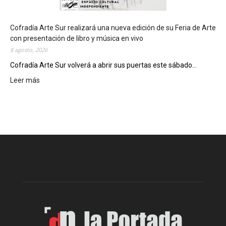
e
l
c
Cofradía Arte Sur realizará una nueva edición de su Feria de Arte
i
con presentación de libro y música en vivo
e
8 agosto, 2026
r
Cofradía Arte Sur volverá a abrir sus puertas este sábado...
r
Leer más
:
e
C
g
o
e
f
n
r
e
a
r
d
a
í
l
a
d
A
e
r
l
t
o
e
s
S
J