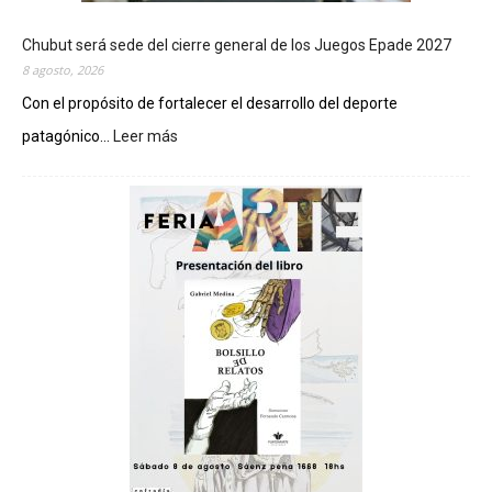
Chubut será sede del cierre general de los Juegos Epade 2027
8 agosto, 2026
Con el propósito de fortalecer el desarrollo del deporte
patagónico...
Leer más
:
C
h
u
b
u
t
s
e
r
á
s
e
d
e
d