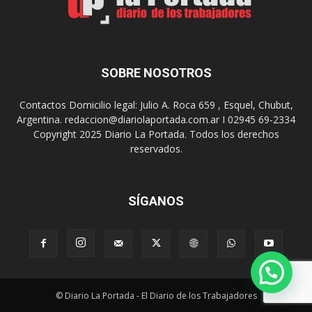
u
u
r
e
r
g
e
o
a
s
SOBRE NOSOTROS
l
E
i
p
Contactos Domicilio legal: Julio A. Roca 659 , Esquel, Chubut,
z
a
Argentina. redaccion@diariolaportada.com.ar I 02945 69-2334
a
d
Copyright 2025 Diario La Portada. Todos los derechos
r
e
reservados.
á
2
u
0
n
2
a
7
SÍGANOS
n
u
e
v
a
e
© Diario La Portada - El Diario de los Trabajadores
d
i