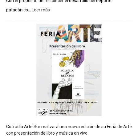
Con el propósito de fortalecer el desarrollo del deporte
patagónico...
Leer más
:
C
h
u
b
u
t
s
e
r
á
s
e
d
e
d
e
l
c
Cofradía Arte Sur realizará una nueva edición de su Feria de Arte
i
con presentación de libro y música en vivo