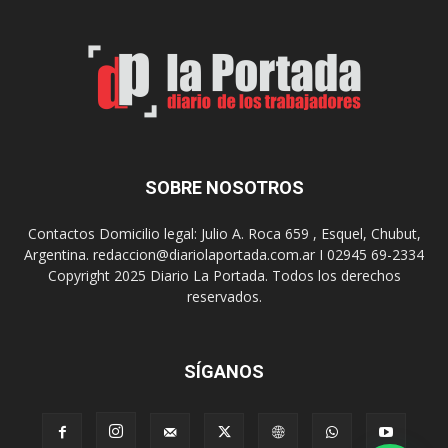
i
l
ó
a
p
s
r
r
e
e
m
c
i
o
o
m
s
e
SOBRE NOSOTROS
m
n
i
d
l
Contactos Domicilio legal: Julio A. Roca 659 , Esquel, Chubut,
a
l
Argentina. redaccion@diariolaportada.com.ar I 02945 69-2334
c
o
Copyright 2025 Diario La Portada. Todos los derechos
i
n
reservados.
o
a
n
r
e
i
s
SÍGANOS
o
p
s
a
e
r
n
a