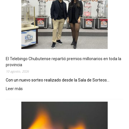
El Telebingo Chubutense repartió premios millonarios en toda la
provincia
10 agosto, 2026
Con un nuevo sorteo realizado desde la Sala de Sorteos...
Leer más
:
E
l
T
e
l
e