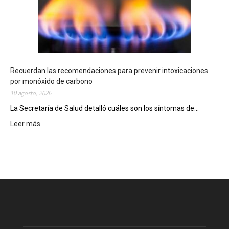
b
i
n
g
o
C
h
Recuerdan las recomendaciones para prevenir intoxicaciones
u
por monóxido de carbono
b
10 agosto, 2026
u
La Secretaría de Salud detalló cuáles son los síntomas de...
t
e
Leer más
:
n
R
s
e
e
c
r
u
e
e
p
r
a
d
r
a
t
n