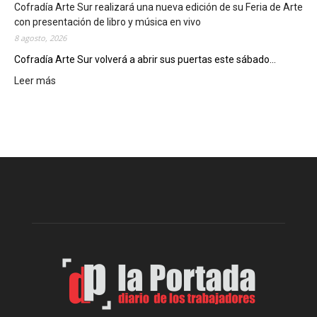
c
Cofradía Arte Sur realizará una nueva edición de su Feria de Arte
i
con presentación de libro y música en vivo
e
8 agosto, 2026
r
Cofradía Arte Sur volverá a abrir sus puertas este sábado...
r
Leer más
:
e
C
g
o
e
f
n
r
e
a
r
d
a
í
l
a
d
A
e
r
l
t
o
e
s
S
J
u
u
r
e