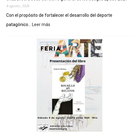
8 agosto, 2026
Con el propósito de fortalecer el desarrollo del deporte
patagónico...
Leer más
:
C
h
u
b
u
t
s
e
r
á
s
e
d
e
d
e
l