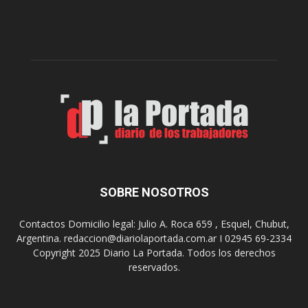
l
l
c
p
e
r
l
e
e
p
b
a
r
r
a
a
s
u
u
n
s
a
9
n
0
u
SOBRE NOSOTROS
a
e
ñ
v
o
Contactos Domicilio legal: Julio A. Roca 659 , Esquel, Chubut,
a
s
Argentina. redaccion@diariolaportada.com.ar I 02945 69-2334
e
c
Copyright 2025 Diario La Portada. Todos los derechos
d
o
reservados.
i
n
c
u
i
n