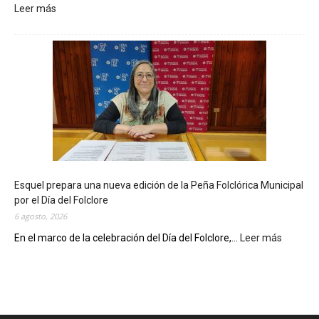
Leer más
:
L
a
B
i
b
l
i
o
t
e
c
Esquel prepara una nueva edición de la Peña Folclórica Municipal
a
por el Día del Folclore
M
6 agosto, 2026
u
n
En el marco de la celebración del Día del Folclore,...
Leer más
:
i
E
c
s
i
q
p
u
a
e