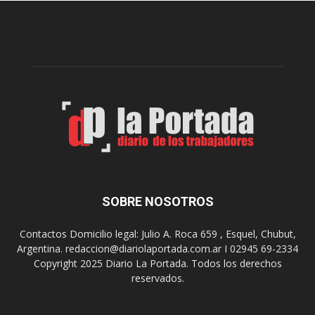
l
l
c
p
e
r
l
e
e
p
b
a
r
r
a
a
s
u
u
n
s
a
9
n
0
u
SOBRE NOSOTROS
a
e
ñ
v
o
Contactos Domicilio legal: Julio A. Roca 659 , Esquel, Chubut,
a
s
Argentina. redaccion@diariolaportada.com.ar I 02945 69-2334
e
c
Copyright 2025 Diario La Portada. Todos los derechos
d
o
reservados.
i
n
c
u
i