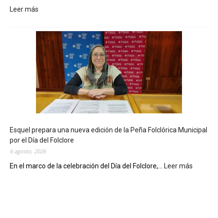
Leer más
:
L
a
B
i
b
l
i
o
t
e
c
Esquel prepara una nueva edición de la Peña Folclórica Municipal
a
por el Día del Folclore
M
6 agosto, 2026
u
n
En el marco de la celebración del Día del Folclore,...
Leer más
:
i
E
c
s
i
q
p
u
a
e