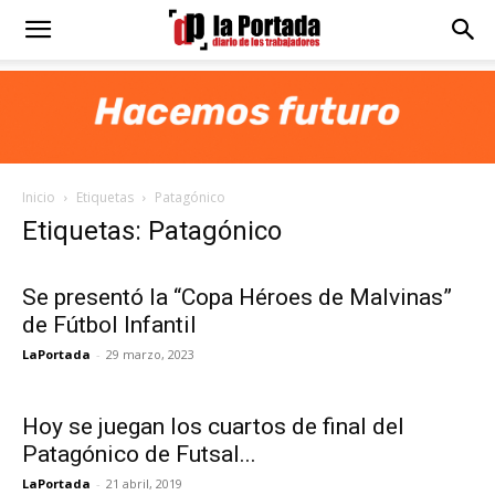
Diario
La
Inicio
Etiquetas
Patagónico
Portada
Etiquetas: Patagónico
Se presentó la “Copa Héroes de Malvinas”
de Fútbol Infantil
LaPortada
-
29 marzo, 2023
Hoy se juegan los cuartos de final del
Patagónico de Futsal...
LaPortada
-
21 abril, 2019