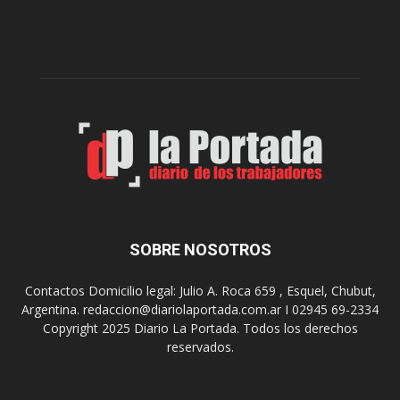
l
l
c
p
e
r
l
e
e
p
b
a
r
r
a
a
s
u
u
n
s
a
9
n
0
u
SOBRE NOSOTROS
a
e
ñ
v
o
Contactos Domicilio legal: Julio A. Roca 659 , Esquel, Chubut,
a
s
Argentina. redaccion@diariolaportada.com.ar I 02945 69-2334
e
c
Copyright 2025 Diario La Portada. Todos los derechos
d
o
reservados.
i
n
c
u
i
n