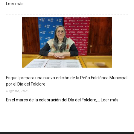
Leer más
:
L
a
B
i
b
l
i
o
t
e
c
Esquel prepara una nueva edición de la Peña Folclórica Municipal
a
por el Día del Folclore
M
6 agosto, 2026
u
n
En el marco de la celebración del Día del Folclore,...
Leer más
:
i
E
c
s
i
q
p
u
a
e