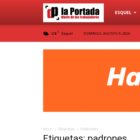
Diario
ESQUEL
C
-2.8
DOMINGO, AGOSTO 9, 2026
Esquel
La
Portada
Inicio
Etiquetas
Padrones
Etiquetas: padrones