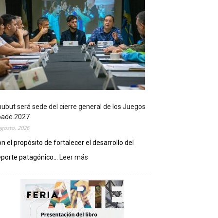
ubut será sede del cierre general de los Juegos
pade 2027
agosto, 2026
n el propósito de fortalecer el desarrollo del
porte patagónico...
Leer más
:
C
h
u
b
u