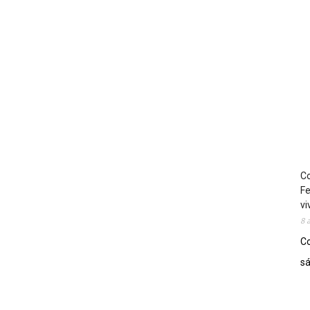
Co
Fe
vi
8 
Co
sá