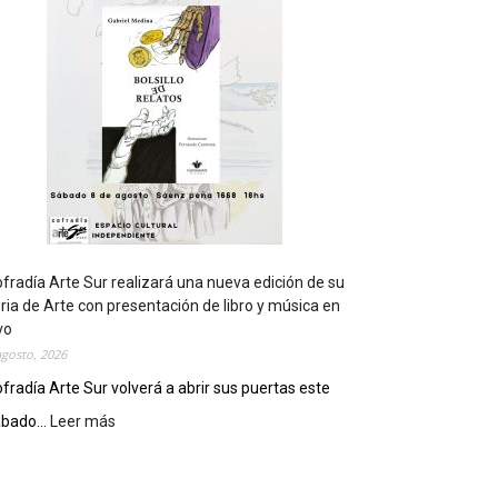
t
s
e
r
á
s
e
d
e
d
e
l
c
fradía Arte Sur realizará una nueva edición de su
i
ria de Arte con presentación de libro y música en
e
vo
r
agosto, 2026
r
fradía Arte Sur volverá a abrir sus puertas este
e
bado...
Leer más
:
g
C
e
o
n
f
e