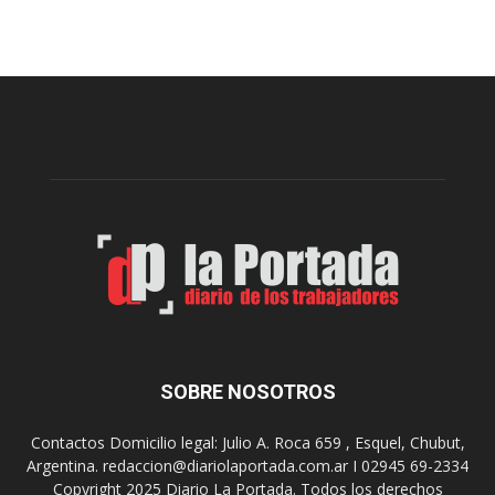
e
r
c
e
e
s
t
e
a
n
D
t
i
a
g
r
i
o
t
n
a
p
l
r
e
o
n
y
l
e
o
c
s
t
SOBRE NOSOTROS
h
o
o
p
Contactos Domicilio legal: Julio A. Roca 659 , Esquel, Chubut,
s
a
Argentina. redaccion@diariolaportada.com.ar I 02945 69-2334
p
r
Copyright 2025 Diario La Portada. Todos los derechos
i
a