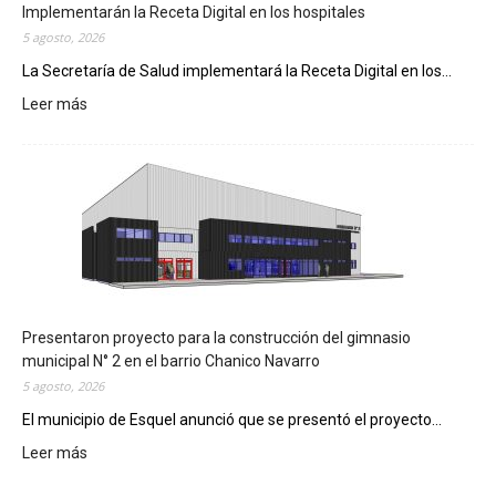
Implementarán la Receta Digital en los hospitales
5 agosto, 2026
La Secretaría de Salud implementará la Receta Digital en los...
Leer más
:
I
m
p
l
e
m
e
n
t
a
Presentaron proyecto para la construcción del gimnasio
r
municipal N° 2 en el barrio Chanico Navarro
á
5 agosto, 2026
n
El municipio de Esquel anunció que se presentó el proyecto...
l
Leer más
a
:
R
P