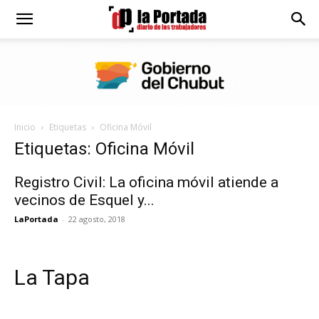
Diario
La
Inicio
Etiquetas
Oficina Móvil
Portada
Etiquetas: Oficina Móvil
Registro Civil: La oficina móvil atiende a
vecinos de Esquel y...
LaPortada
-
22 agosto, 2018
La Tapa