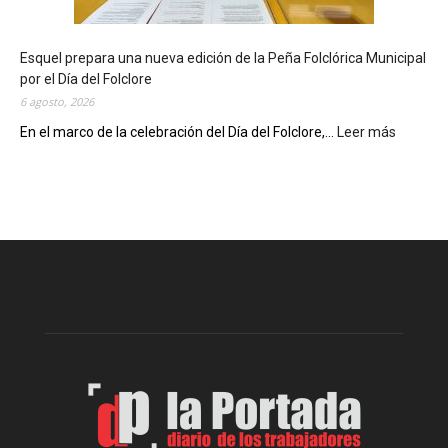
e
c
Esquel prepara una nueva edición de la Peña Folclórica Municipal
a
por el Día del Folclore
M
6 agosto, 2026
u
n
En el marco de la celebración del Día del Folclore,...
Leer más
:
i
E
c
s
i
q
p
u
a
e
l
l
c
p
e
r
l
e
e
p
b
a
r
r
a
a
s
u
u
n