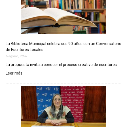
La Biblioteca Municipal celebra sus 90 años con un Conversatorio
de Escritores Locales
6 agosto, 2026
La propuesta invita a conocer el proceso creativo de escritores...
Leer más
:
L
a
B
i
b
l
i
o
t