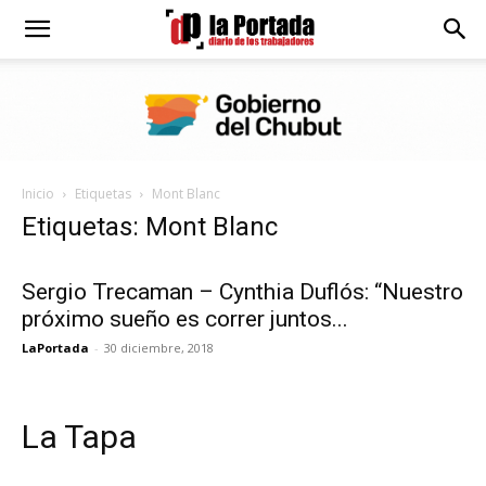
Diario
La
Inicio
Etiquetas
Mont Blanc
Portada
Etiquetas: Mont Blanc
Sergio Trecaman – Cynthia Duflós: “Nuestro
próximo sueño es correr juntos...
LaPortada
-
30 diciembre, 2018
La Tapa