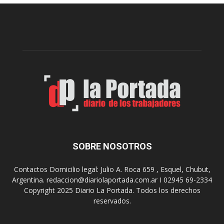
e
l
l
c
p
e
r
l
e
e
p
b
a
r
r
a
a
s
u
u
n
s
a
9
n
0
u
SOBRE NOSOTROS
a
e
ñ
v
o
Contactos Domicilio legal: Julio A. Roca 659 , Esquel, Chubut,
a
s
Argentina. redaccion@diariolaportada.com.ar I 02945 69-2334
e
c
Copyright 2025 Diario La Portada. Todos los derechos
d
o
reservados.
i
n
c
u
i