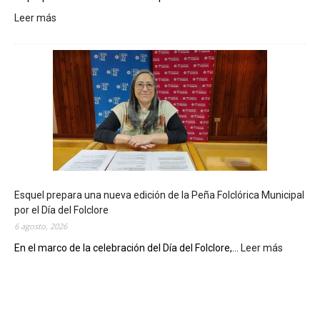
Leer más
:
L
a
B
i
b
l
i
o
t
e
c
Esquel prepara una nueva edición de la Peña Folclórica Municipal
a
por el Día del Folclore
M
6 agosto, 2026
u
n
En el marco de la celebración del Día del Folclore,...
Leer más
:
i
E
c
s
i
q
p
u
a