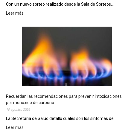
Con un nuevo sorteo realizado desde la Sala de Sorteos...
Leer más
:
E
l
T
e
l
e
b
i
n
g
o
C
h
Recuerdan las recomendaciones para prevenir intoxicaciones
u
por monóxido de carbono
b
10 agosto, 2026
u
La Secretaría de Salud detalló cuáles son los síntomas de...
t
e
Leer más
:
n
R