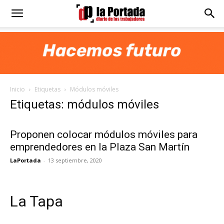
Diario
La
Inicio
Etiquetas
Módulos móviles
Portada
Etiquetas: módulos móviles
Proponen colocar módulos móviles para
emprendedores en la Plaza San Martín
LaPortada
-
13 septiembre, 2020
La Tapa