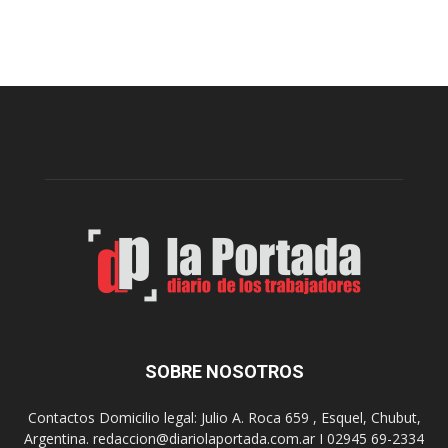
s
e
e
c
r
u
e
e
p
r
a
d
r
a
t
n
i
l
ó
a
p
s
r
r
e
e
m
c
i
o
o
m
s
e
SOBRE NOSOTROS
m
n
i
d
l
Contactos Domicilio legal: Julio A. Roca 659 , Esquel, Chubut,
a
l
Argentina. redaccion@diariolaportada.com.ar I 02945 69-2334
c