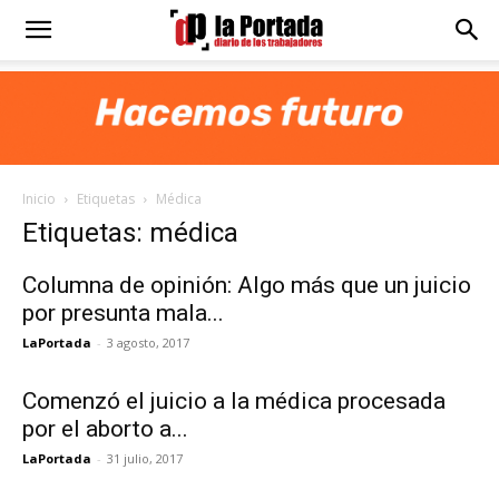
Diario
La
Inicio
Etiquetas
Médica
Portada
Etiquetas: médica
Columna de opinión: Algo más que un juicio
por presunta mala...
LaPortada
-
3 agosto, 2017
Comenzó el juicio a la médica procesada
por el aborto a...
LaPortada
-
31 julio, 2017