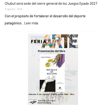
Chubut será sede del cierre general de los Juegos Epade 2027
8 agosto, 2026
Con el propósito de fortalecer el desarrollo del deporte
patagónico...
Leer más
:
C
h
u
b
u
t
s
e
r
á
s
e
d
e
d
e