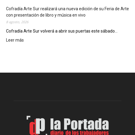
l
c
Cofradía Arte Sur realizará una nueva edición de su Feria de Arte
i
con presentación de libro y música en vivo
e
8 agosto, 2026
r
Cofradía Arte Sur volverá a abrir sus puertas este sábado...
r
Leer más
:
e
C
g
o
e
f
n
r
e
a
r
d
a
í
l
a
d
A
e
r
l
t
o
e
s
S
J
u
u