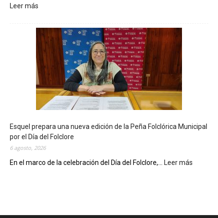
Leer más
:
L
a
B
i
b
l
i
o
t
e
c
Esquel prepara una nueva edición de la Peña Folclórica Municipal
a
por el Día del Folclore
M
6 agosto, 2026
u
n
En el marco de la celebración del Día del Folclore,...
Leer más
:
i
E
c
s
i
q
p
u
a
e