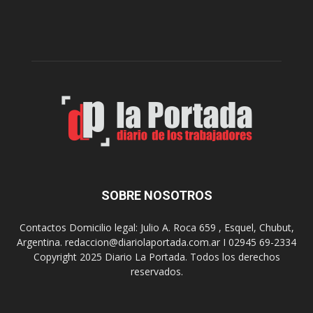
l
l
c
p
e
r
l
e
e
p
b
a
r
r
a
a
s
u
u
n
s
a
9
n
0
u
SOBRE NOSOTROS
a
e
ñ
v
o
Contactos Domicilio legal: Julio A. Roca 659 , Esquel, Chubut,
a
s
Argentina. redaccion@diariolaportada.com.ar I 02945 69-2334
e
c
Copyright 2025 Diario La Portada. Todos los derechos
d
o
reservados.
i
n
c
u
i
n