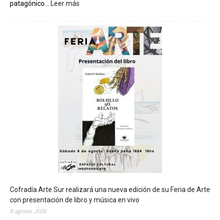
patagónico...
Leer más
:
C
h
u
b
u
t
s
e
r
á
s
e
d
e
d
e
l
c
Cofradía Arte Sur realizará una nueva edición de su Feria de Arte
i
con presentación de libro y música en vivo
e
8 agosto, 2026